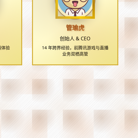
管瑜虎
创始人 & CEO
赛体验
14 年跨界经验，前腾讯游戏与直播
业务双栖高管